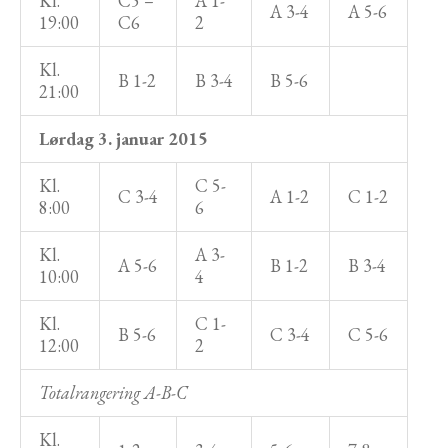
Kl.
C5 –
A 1-
A 3-4
A 5-6
19:00
C6
2
Kl.
B 1-2
B 3-4
B 5-6
21:00
Lørdag 3. januar 2015
Kl.
C 5-
C 3-4
A 1-2
C 1-2
8:00
6
Kl.
A 3-
A 5-6
B 1-2
B 3-4
10:00
4
Kl.
C 1-
B 5-6
C 3-4
C 5-6
12:00
2
Totalrangering A-B-C
Kl.