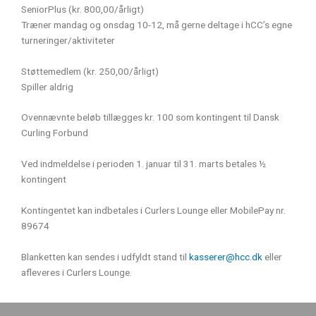
SeniorPlus (kr. 800,00/årligt)
Træner mandag og onsdag 10-12, må gerne deltage i hCC’s egne
turneringer/aktiviteter
Støttemedlem (kr. 250,00/årligt)
Spiller aldrig
Ovennævnte beløb tillægges kr. 100 som kontingent til Dansk
Curling Forbund
Ved indmeldelse i perioden 1. januar til 31. marts betales ½
kontingent
Kontingentet kan indbetales i Curlers Lounge eller MobilePay nr.
89674
Blanketten kan sendes i udfyldt stand til
kasserer@hcc.dk
eller
afleveres i Curlers Lounge.