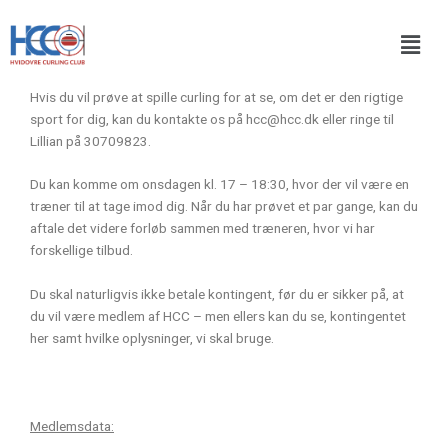
Gå
Men
til
indholdet
Hvis du vil prøve at spille curling for at se, om det er den rigtige
sport for dig, kan du kontakte os på hcc@hcc.dk eller ringe til
Lillian på 30709823.
Du kan komme om onsdagen kl. 17 – 18:30, hvor der vil være en
træner til at tage imod dig. Når du har prøvet et par gange, kan du
aftale det videre forløb sammen med træneren, hvor vi har
forskellige tilbud.
Du skal naturligvis ikke betale kontingent, før du er sikker på, at
du vil være medlem af HCC – men ellers kan du se, kontingentet
her samt hvilke oplysninger, vi skal bruge.
Medlemsdata: