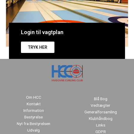
Login til vagtplan
TRYK HER
Om HCC
Blå Bog
Kontakt
Vedtægter
Information
Generalforsamling
Bestyrelse
Klubhåndbog
Nyt fra Bestyrelsen
Links
Udvalg
GDPR