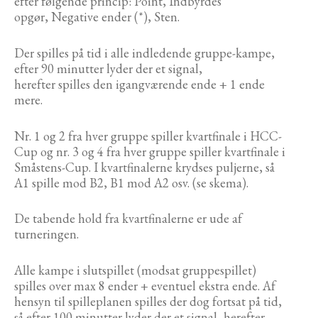
efter følgende princip: Point, Indbyrdes
opgør, Negative ender (*), Sten.
Der spilles på tid i alle indledende gruppe-kampe,
efter 90 minutter lyder der et signal,
herefter spilles den igangværende ende + 1 ende
mere.
Nr. 1 og 2 fra hver gruppe spiller kvartfinale i HCC-
Cup og nr. 3 og 4 fra hver gruppe spiller kvartfinale i
Småstens-Cup. I kvartfinalerne krydses puljerne, så
A1 spille mod B2, B1 mod A2 osv. (se skema).
De tabende hold fra kvartfinalerne er ude af
turneringen.
Alle kampe i slutspillet (modsat gruppespillet)
spilles over max 8 ender + eventuel ekstra ende. Af
hensyn til spilleplanen spilles der dog fortsat på tid,
så efter 100 minutter lyder der et signal, herefter