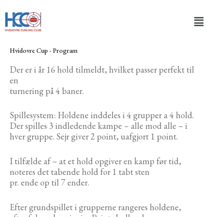
Gå
Men
til
indholdet
Hvidovre Cup - Program
Der er i år 16 hold tilmeldt, hvilket passer perfekt til
en
turnering på 4 baner.
Spillesystem: Holdene inddeles i 4 grupper a 4 hold.
Der spilles 3 indledende kampe – alle mod alle – i
hver gruppe. Sejr giver 2 point, uafgjort 1 point.
I tilfælde af – at et hold opgiver en kamp før tid,
noteres det tabende hold for 1 tabt sten
pr. ende op til 7 ender.
Efter grundspillet i grupperne rangeres holdene,