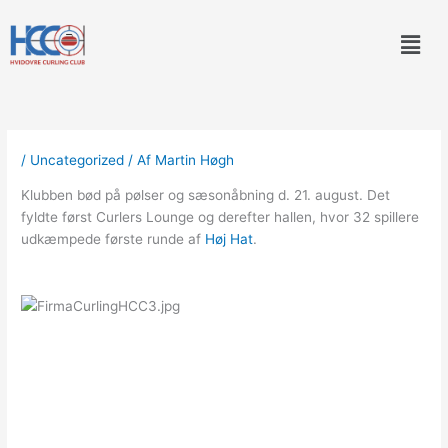
Gå
Men
til
indholdet
/
Uncategorized
/ Af
Martin Høgh
Klubben bød på pølser og sæsonåbning d. 21. august. Det 
fyldte først Curlers Lounge og derefter hallen, hvor 32 spillere 
udkæmpede første runde af 
Høj Hat
.